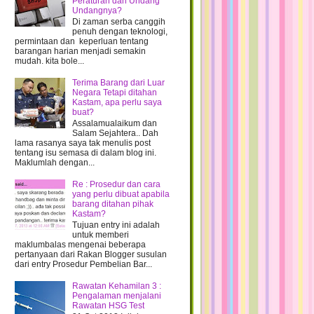
Peraturan dan Undang
yang dah diterima
Undangnya?
Di zaman serba canggih
Barang Heartbeatku dah sampai
penuh dengan teknologi,
kisah lucu peguam dan doktor
permintaan dan keperluan tentang
barangan harian menjadi semakin
My Best Friend Wedding
mudah. kita bole...
Dapat Makan free sambil bergambar..
:)
Terima Barang dari Luar
Negara Tetapi ditahan
henpon murah je ke???
Kastam, apa perlu saya
buat?
Korang suka main KUTU tak??
Assalamualaikum dan
Pemenang Seterusnya ialah...
Salam Sejahtera.. Dah
lama rasanya saya tak menulis post
1 BE telah menjadi ME, kini hanya 1
tentang isu semasa di dalam blog ini.
BE yang tingga...
Maklumlah dengan...
Tahniah!!Pemenangnya ialah...
Re : Prosedur dan cara
Jom sama2 letak iklan dari HeartBeat
yang perlu dibuat apabila
:)
barang ditahan pihak
Kastam?
►
January
(51)
Tujuan entry ini adalah
untuk memberi
►
2010
(268)
maklumbalas mengenai beberapa
pertanyaan dari Rakan Blogger susulan
dari entry Prosedur Pembelian Bar...
Rawatan Kehamilan 3 :
Pengalaman menjalani
Rawatan HSG Test