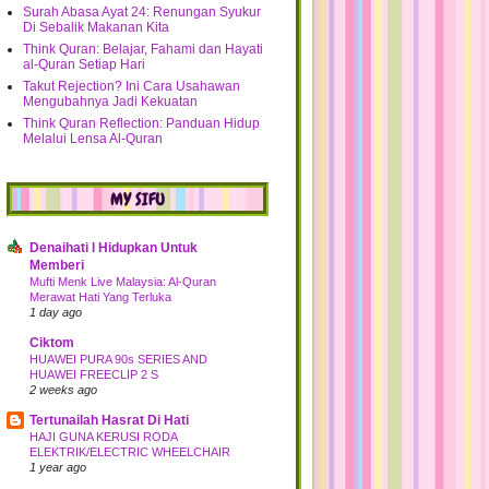
Surah Abasa Ayat 24: Renungan Syukur
Di Sebalik Makanan Kita
Think Quran: Belajar, Fahami dan Hayati
al-Quran Setiap Hari
Takut Rejection? Ini Cara Usahawan
Mengubahnya Jadi Kekuatan
Think Quran Reflection: Panduan Hidup
Melalui Lensa Al-Quran
MY SIFU
Denaihati l Hidupkan Untuk
Memberi
Mufti Menk Live Malaysia: Al-Quran
Merawat Hati Yang Terluka
1 day ago
Ciktom
HUAWEI PURA 90s SERIES AND
HUAWEI FREECLIP 2 S
2 weeks ago
Tertunailah Hasrat Di Hati
HAJI GUNA KERUSI RODA
ELEKTRIK/ELECTRIC WHEELCHAIR
1 year ago