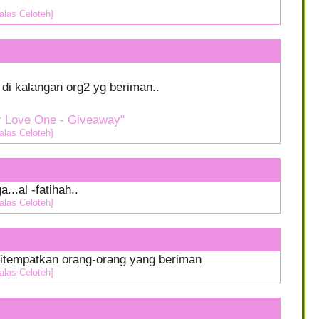
alas Celoteh]
di kalangan org2 yg beriman..
r Love One - Giveaway"
alas Celoteh]
...al -fatihah..
alas Celoteh]
 ditempatkan orang-orang yang beriman
alas Celoteh]