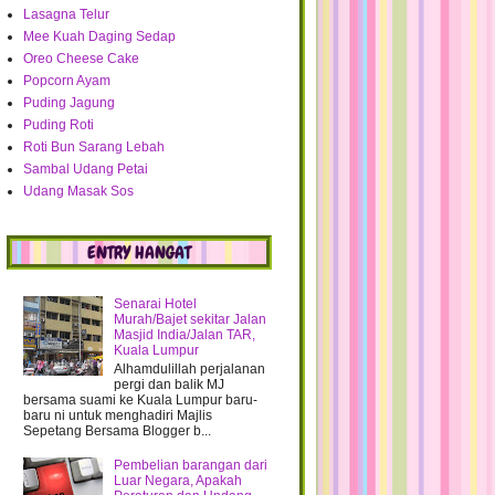
Kepada Peserta Top 16 Contest
Lasagna Telur
Saatku Milikmu..
Mee Kuah Daging Sedap
Ovarian Cysts - Bahaya ke tak???
Oreo Cheese Cake
MJ bakal jadi jutawann!!!!
Popcorn Ayam
BE baru akhirnya menjelma.. Thanks
Puding Jagung
Nuffnang
Puding Roti
Menang GA dan hadiah2 GA yang
Roti Bun Sarang Lebah
telah diterima..
Sambal Udang Petai
Fazura dilantik sebagai Duta LUX
Udang Masak Sos
yang baru
Dashboard hilang??? Kenapa ye???
ENTRY HANGAT
Nenekku Selamat Kembali pada-Nya
Tolong sesama doakan Nenek MJ ye..
:(
Senarai Hotel
Pentingkah Follower pada sesebuah
Murah/Bajet sekitar Jalan
blog??
Masjid India/Jalan TAR,
Kuala Lumpur
Teringin nak ke Cameron Highland!!
Alhamdulillah perjalanan
Fasha Sandha dengan bisnes
pergi dan balik MJ
barunya
bersama suami ke Kuala Lumpur baru-
baru ni untuk menghadiri Majlis
MJ pemilik Badak Comey.. :)
Sepetang Bersama Blogger b...
Hadiah Pemenang Foot Detox dah
ready
Pembelian barangan dari
Luar Negara, Apakah
Menang GA Opismate dan hadiah