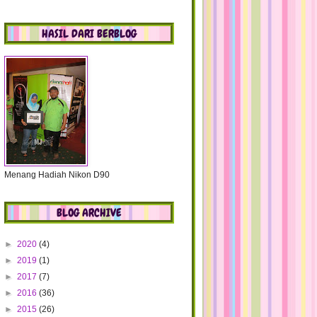
HASIL DARI BERBLOG
Menang Hadiah Nikon D90
BLOG ARCHIVE
►
2020
(4)
►
2019
(1)
►
2017
(7)
►
2016
(36)
►
2015
(26)