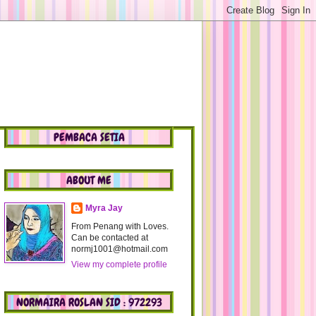
PEMBACA SETIA
ABOUT ME
Myra Jay
From Penang with Loves.
Can be contacted at
normj1001@hotmail.com
View my complete profile
NORMAIRA ROSLAN SID : 972293