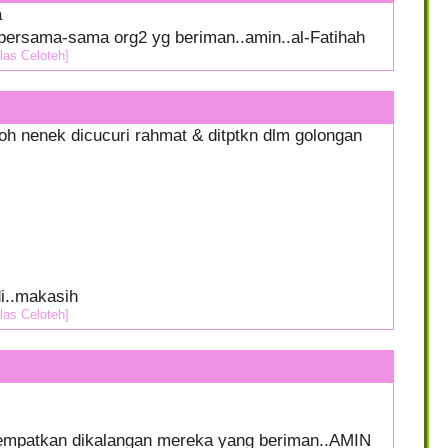
a
ersama-sama org2 yg beriman..amin..al-Fatihah
las Celoteh]
h nenek dicucuri rahmat & ditptkn dlm golongan
i..makasih
las Celoteh]
empatkan dikalangan mereka yang beriman..AMIN