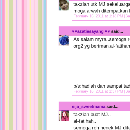
takziah utk MJ sekeluarg
moga arwah ditempatkan b
February 16, 2011 at 1:18 PM
[Ba
♥♥azatiesayang ♥♥
said...
As salam myra..semoga ro
org2 yg beriman.al-fatihah
p/s:hadiah dah sampai tad
February 16, 2011 at 1:37 PM
[Ba
eija_sweetmama
said...
takziah buat MJ..
al-fatihah..
semoga roh nenek MJ dit