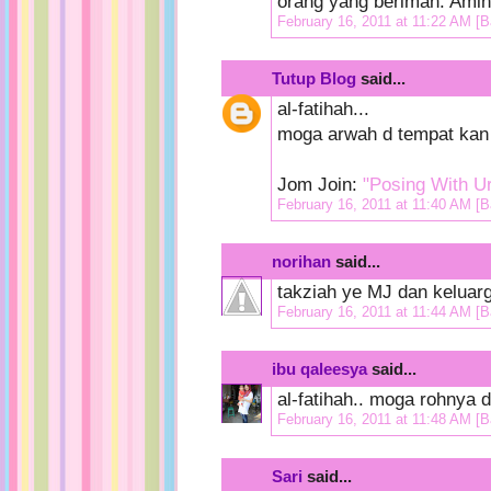
orang yang beriman. Amin
February 16, 2011 at 11:22 AM
[B
Tutup Blog
said...
al-fatihah...
moga arwah d tempat kan 
Jom Join:
"Posing With U
February 16, 2011 at 11:40 AM
[B
norihan
said...
takziah ye MJ dan keluarga
February 16, 2011 at 11:44 AM
[B
ibu qaleesya
said...
al-fatihah.. moga rohnya
February 16, 2011 at 11:48 AM
[B
Sari
said...