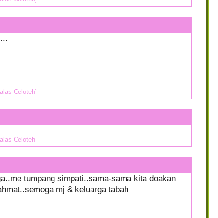
...
alas Celoteh]
alas Celoteh]
rga..me tumpang simpati..sama-sama kita doakan
ahmat..semoga mj & keluarga tabah