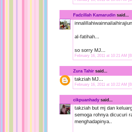
Fadzillah Kamarudin
said...
innalillahiwainnailaihirajiun
al-fatihah...
so sorry MJ...
February 16, 2011 at 10:21 AM
[B
Zura Tahir
said...
takziah MJ...
February 16, 2011 at 10:22 AM
[B
cikpuanhady
said...
takziah but mj dan kelua
semoga rohnya dicucuri r
menghadapinya..