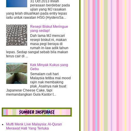
31 Oct 2013 Inilah
perasaan berdebar pada
ujian yang MJ rasakan
yang telah diluahkan pada entry lepas
iaitu untuk rawatan HSG (HysteroSa...
Resepi Biskut Meringue
yang sedap!
Dah lama MJ mencari
resepi biskut ni, makan
masa pegi beraya di
rumah in-law adik tahun
lepas. Sedap sangat sebab bila makan
terus cair di ...
Kek Minyak Kukus yang
Gebu
Semalam cuti hari
Malaysia tetiba mai mood
rajin nak membaking
plak..Asalnya nak buat
Japanese Cheese Cake, tapi
memandangkan Gula Kastor t...
SUMBER INSPIRASI
Mufti Menk Live Malaysia: Al-Quran
Merawat Hati Yang Terluka