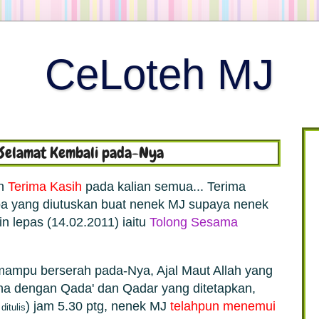
CeLoteh MJ
Selamat Kembali pada-Nya
an
Terima Kasih
pada kalian semua... Terima
doa yang diutuskan buat nenek MJ supaya nenek
in lepas (14.02.2011) iaitu
Tolong Sesama
 mampu berserah pada-Nya, Ajal Maut Allah yang
dha dengan Qada' dan Qadar yang ditetapkan,
) jam 5.30 ptg, nenek MJ
telahpun menemui
ditulis