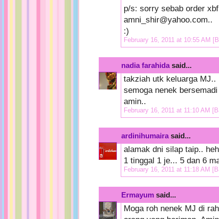
p/s: sorry sebab order xbf
amni_shir@yahoo.com..
:)
February 16, 2011 at 10:55 AM
[B
nadia farahida
said...
takziah utk keluarga MJ..
semoga nenek bersemadi 
amin..
February 16, 2011 at 11:10 AM
[B
ardinihumaira
said...
alamak dni silap taip.. h
1 tinggal 1 je... 5 dan 6 m
February 16, 2011 at 11:18 AM
[B
Ermayum
said...
Moga roh nenek MJ di rah