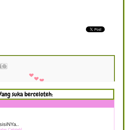
Yang suka berceloteh:
sisiNYa..
alas Celoteh]