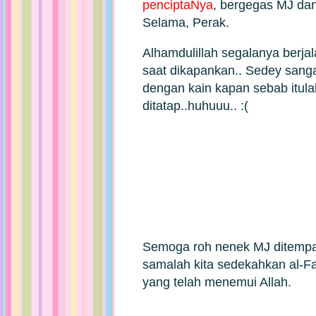
penciptaNya
, bergegas MJ dan
Selama, Perak.
Alhamdulillah segalanya berja
saat dikapankan.. Sedey sanga
dengan kain kapan sebab itula
ditatap..huhuuu.. :(
Semoga roh nenek MJ ditempa
samalah kita sedekahkan al-F
yang telah menemui Allah.