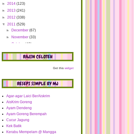
►
2014
(123)
►
2013
(241)
►
2012
(338)
▼
2011
(529)
►
December
(67)
►
November
(33)
►
October
(42)
►
September
(37)
RAJIN CELOTEH
►
August
(46)
►
July
(32)
Get this
widget
►
June
(56)
►
May
(40)
RESEPI SIMPLE BY MJ
►
April
(37)
►
March
(59)
Agar-agar Laici BerAiskrim
▼
February
(29)
AisKrim Goreng
MJ menang GA dari Mama Kyra
Ayam Dendeng
Jungong Slimming Patch dari Suffah
Ayam Goreng Berempah
Beuty Shop
Cucur Jagung
Aktiviti Hari Minggu - Proses Kekabu
Kek Batik
Cucur Jagung simple dan mudah
Kerabu Mempelam @ Mangga