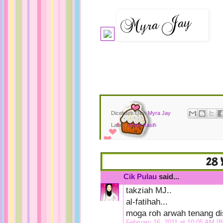
Diceloteh Oleh
Myra Jay
Label:
terima kasih
28 
Cik Pulau
said...
takziah MJ..
al-fatihah...
moga roh arwah tenang di
February 16, 2011 at 10:05 AM
[B