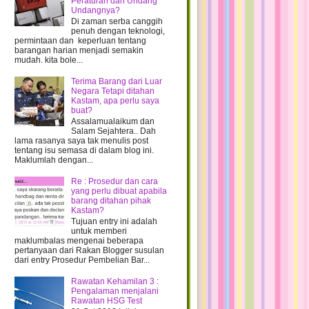
Filem OMBAK RINDU cecah 10j,
Peraturan dan Undang
Wowwww!!
Undangnya?
Di zaman serba canggih
PTPTN menawarkan kos pentadbiran
penuh dengan teknologi,
1% dgn SYARAT
permintaan dan keperluan tentang
barangan harian menjadi semakin
Kereta MyVi yang DiubahSuai..
mudah. kita bole...
Car Loan Calculator
Terima Barang dari Luar
Gambaran Saiz Nabi Adam a.s
Negara Tetapi ditahan
Survey mencari Kereta
Kastam, apa perlu saya
buat?
Kenduri Kawen dan Motosikal Antik
Assalamualaikum dan
Referer tertinggi ke blog MJ
Salam Sejahtera.. Dah
lama rasanya saya tak menulis post
Gila Internet Sale from DiGi
tentang isu semasa di dalam blog ini.
Maklumlah dengan...
Pemenang bagi Contest Top Komen
Menikmati Prosperity Burger
Re : Prosedur dan cara
yang perlu dibuat apabila
Baru tau Cara mendapatkan LIKE di
barang ditahan pihak
Facebook :-)
Kastam?
Header Sementara
Tujuan entry ini adalah
untuk memberi
CaNoN EOS 1100D- Gadjet Impianku
maklumbalas mengenai beberapa
pertanyaan dari Rakan Blogger susulan
Cantiknya Kad Kahwin Chef Riz & Ana
dari entry Prosedur Pembelian Bar...
Dahlia
Lirik Lagu dan Video OST Ombak
Rawatan Kehamilan 3 :
Rindu
Pengalaman menjalani
Rawatan HSG Test
SunSet from Penang Bridge