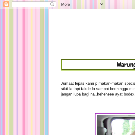
Warung
Jumaat lepas kami p makan-makan special
sikit la tapi takde la sampai berminggu-mi
jangan lupa bagi na..heheheee ayat bodexs