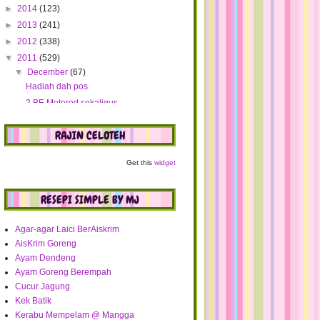
►
2014
(123)
►
2013
(241)
►
2012
(338)
▼
2011
(529)
▼
December
(67)
Hadiah dah pos
2 BE Metered sekaligus
Siap juga akhirnya
RAJIN CELOTEH
WW : Pilih Memilih, sedap dipakai
WW : Sedap dan terliur
Get this
widget
Kek Pertunangan
Makan Angin di KELANTAN
RESEPI SIMPLE BY MJ
Opsyen SBPA lanjut sehingga 15 Jan,
Opsyen Bersara...
Bahagiakah Tanpa Zuriat - Semanis
Agar-agar Laici BerAiskrim
Kurma TV9
AisKrim Goreng
Homoseksual dimonopoli kaum
Ayam Dendeng
Melayu?
Ayam Goreng Berempah
SBPA - JPA, CEUPACS akan runding
Cucur Jagung
semula
Kek Batik
Jangan lupa layan Biar Mimpi Sampai
Kerabu Mempelam @ Mangga
ke Bintang di ...