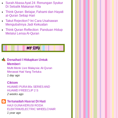
Surah Abasa Ayat 24: Renungan Syukur
Dapat Kalendar utk Tahun 2012
Di Sebalik Makanan Kita
Sudahkah anda Mendaftar sbg
Think Quran: Belajar, Fahami dan Hayati
PEMILIH?
al-Quran Setiap Hari
Takut Rejection? Ini Cara Usahawan
Kenangan bersama Puzzle
Mengubahnya Jadi Kekuatan
Pam Tayar dan Kenduri lagi..
Think Quran Reflection: Panduan Hidup
Melawat rumah pengantin
Melalui Lensa Al-Quran
►
November
(33)
►
October
(42)
MY SIFU
►
September
(37)
►
August
(46)
Denaihati l Hidupkan Untuk
Memberi
►
July
(32)
Mufti Menk Live Malaysia: Al-Quran
►
June
(56)
Merawat Hati Yang Terluka
1 day ago
►
May
(40)
Ciktom
►
April
(37)
HUAWEI PURA 90s SERIES AND
►
March
(59)
HUAWEI FREECLIP 2 S
2 weeks ago
►
February
(29)
Tertunailah Hasrat Di Hati
►
January
(51)
HAJI GUNA KERUSI RODA
►
2010
(268)
ELEKTRIK/ELECTRIC WHEELCHAIR
1 year ago