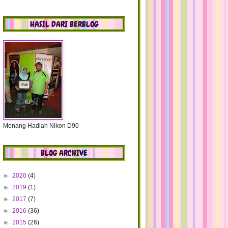
HASIL DARI BERBLOG
Menang Hadiah Nikon D90
BLOG ARCHIVE
►
2020
(4)
►
2019
(1)
►
2017
(7)
►
2016
(36)
►
2015
(26)