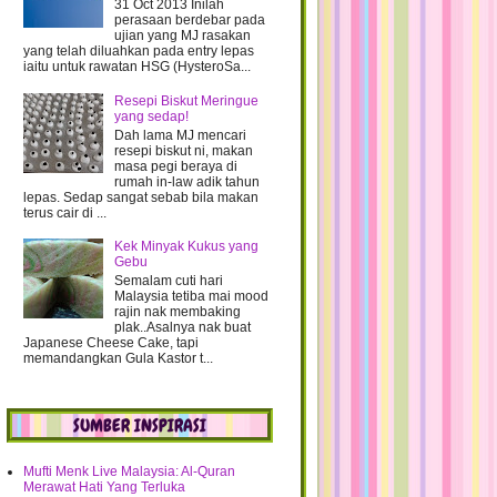
31 Oct 2013 Inilah
Baru dapat nonton OMBAK RINDU :)
perasaan berdebar pada
ujian yang MJ rasakan
Nak booking Air Asia p Sabah tapi....
yang telah diluahkan pada entry lepas
5 biji RM 20 ringgit
iaitu untuk rawatan HSG (HysteroSa...
Kenapa dengan blog NI? Tolong!!
Resepi Biskut Meringue
Rembat masa WAREhouse Sales
yang sedap!
PENSONIC
Dah lama MJ mencari
resepi biskut ni, makan
WW : Dengan hanya DUDUK,
masa pegi beraya di
PEMBUNUH senyap
rumah in-law adik tahun
lepas. Sedap sangat sebab bila makan
WW : Alamak!! Jangan Terliur OK
terus cair di ...
Air Asia Promotion on 8/12/2011
Kek Minyak Kukus yang
Canon SX150 IS review by Mr Jay
Gebu
Percutian Ke LANGkawi dibatalkan.. ;(
Semalam cuti hari
Malaysia tetiba mai mood
Pemenang bagi GA Like N Win
rajin nak membaking
Warung PakSu Mee Udang, Juru
plak..Asalnya nak buat
Japanese Cheese Cake, tapi
Bestnya nak pergi BerCUTI
memandangkan Gula Kastor t...
Filem yg teringin sangat nak tengok
Proses Undian untuk mencari
Pemenang
SUMBER INSPIRASI
PENSONIC Warehouse Sales
Ke kenduri Masuk Rumah Baru
Mufti Menk Live Malaysia: Al-Quran
Merawat Hati Yang Terluka
Permohonan Kemasukan PPJJ USM