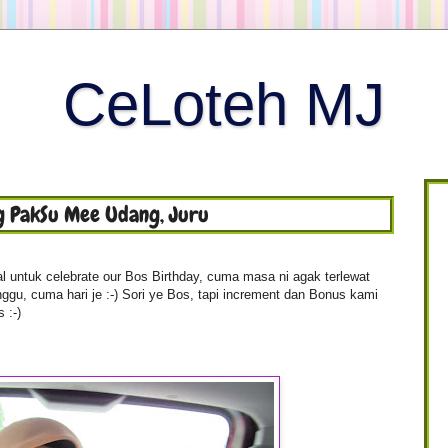
CeLoteh MJ
 PakSu Mee Udang, Juru
 untuk celebrate our Bos Birthday, cuma masa ni agak terlewat
nggu, cuma hari je :-) Sori ye Bos, tapi increment dan Bonus kami
 :-)