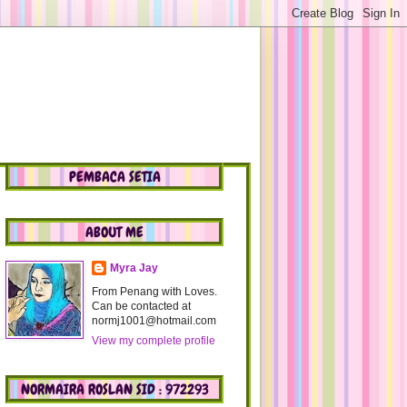
PEMBACA SETIA
ABOUT ME
Myra Jay
From Penang with Loves.
Can be contacted at
normj1001@hotmail.com
View my complete profile
NORMAIRA ROSLAN SID : 972293