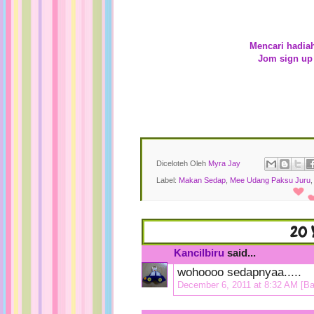
Mencari hadia
Jom sign up
Diceloteh Oleh
Myra Jay
Label:
Makan Sedap
,
Mee Udang Paksu Juru
20 
Kancilbiru
said...
wohoooo sedapnyaa.....
December 6, 2011 at 8:32 AM
[Ba