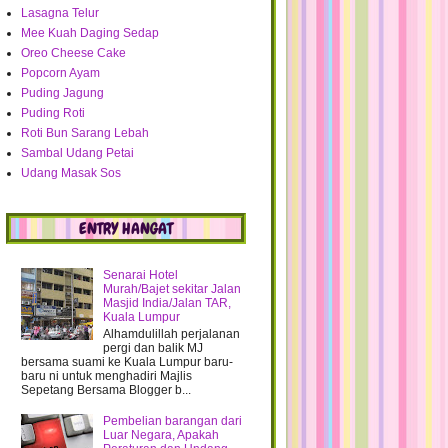
Lasagna Telur
Cara mendapatkan kembali ENTRY
Mee Kuah Daging Sedap
yang DELETE
Oreo Cheese Cake
Bergambar di PELAMINan :)
Popcorn Ayam
Tolong!! Kalau terdelete entry boleh
Puding Jagung
dikembalikan ...
Puding Roti
ILMU untuk diKONGSI
Roti Bun Sarang Lebah
Selamat Bertunang kepada Adik Ipar
Sambal Udang Petai
Ku
Udang Masak Sos
Burger King Promotions | RM 1 Burger
with Purchase
Misi Bakal dilaksanakan | Part 2
ENTRY HANGAT
Pengagihan Pendapatan DIVIDEN
dan BONUS ASB 2011
Ke Kelantan dengan Misi | Part 1
Senarai Hotel
Murah/Bajet sekitar Jalan
Lagu dan Lirik OST Tentang Dhia
Masjid India/Jalan TAR,
Kuala Lumpur
M'c Flurry Oreo
Alhamdulillah perjalanan
Pengantin 'Lama'
pergi dan balik MJ
bersama suami ke Kuala Lumpur baru-
Jom sarapan dgn Hot Coklat
baru ni untuk menghadiri Majlis
Dialog yg membolehkan kita
Sepetang Bersama Blogger b...
memperolehi PAHALA
Pembelian barangan dari
Bakal ke Pantai Timur..
Luar Negara, Apakah